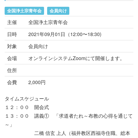
全国浄土宗青年会
会員向け
主催
全国浄土宗青年会
日時
2021年09月01日（12:00〜18:30)
対象
会員向け
会場
オンラインシステムZoomにて開催します。
住所
会費
2,000円
タイムスケジュール
１２：００ 開会式
１３：００ 講義① 「求道者たれ～布教の心得を通じて
～」
二橋 信玄 上人（福井教区西福寺住職、総本