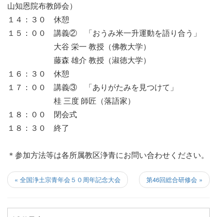
山知恩院布教師会）
１４：３０ 休憩
１５：００ 講義② 「おうみ米一升運動を語り合う」
大谷 栄一 教授（佛教大学）
藤森 雄介 教授（淑徳大学）
１６：３０ 休憩
１７：００ 講義③ 「ありがたみを見つけて」
桂 三度 師匠（落語家）
１８：００ 閉会式
１８：３０ 終了
＊参加方法等は各所属教区浄青にお問い合わせください。
« 全国浄土宗青年会５０周年記念大会
第46回総合研修会 »